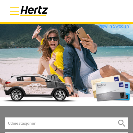
View in English
Udsigt på dansk
Näytä suomeksi
View in Swedish