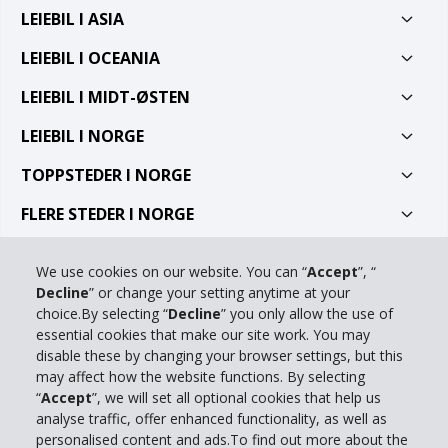
LEIEBIL I ASIA
LEIEBIL I OCEANIA
LEIEBIL I MIDT-ØSTEN
LEIEBIL I NORGE
TOPPSTEDER I NORGE
FLERE STEDER I NORGE
TOPP UTLEIESTASJONER PÅ FLYPLASS I NORGE
We use cookies on our website. You can “
Accept
”, “
TOPP UTLEIESTASJONER I NORGE
Decline
” or change your setting anytime at your
choice.By selecting “
Decline
” you only allow the use of
<
essential cookies that make our site work. You may
disable these by changing your browser settings, but this
Spesialtilbud
may affect how the website functions. By selecting
“
Accept
”, we will set all optional cookies that help us
Bilguide
analyse traffic, offer enhanced functionality, as well as
personalised content and ads.To find out more about the
Kontakt oss